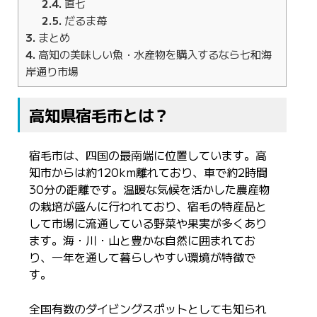
2.4
直七
2.5
だるま苺
3
まとめ
4
高知の美味しい魚・水産物を購入するなら七和海
岸通り市場
高知県宿毛市とは？
宿毛市は、四国の最南端に位置しています。高
知市からは約120km離れており、車で約2時間
30分の距離です。温暖な気候を活かした農産物
の栽培が盛んに行われており、宿毛の特産品と
して市場に流通している野菜や果実が多くあり
ます。海・川・山と豊かな自然に囲まれてお
り、一年を通して暮らしやすい環境が特徴で
す。
全国有数のダイビングスポットとしても知られ