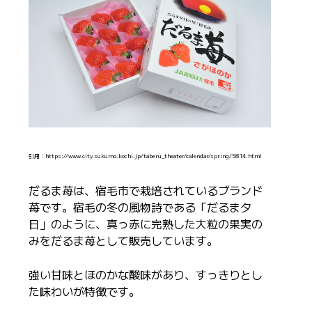
引用：https://www.city.sukumo.kochi.jp/taberu_theater/calendar/spring/5814.html
だるま苺は、宿毛市で栽培されているブランド
苺です。宿毛の冬の風物詩である「だるま夕
日」のように、真っ赤に完熟した大粒の果実の
みをだるま苺として販売しています。
強い甘味とほのかな酸味があり、すっきりとし
た味わいが特徴です。