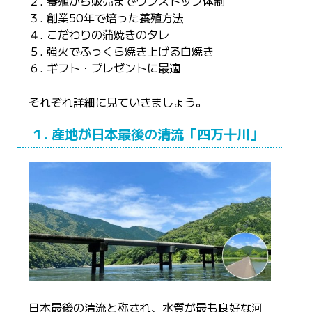
２. 養殖から販売までワンストップ体制
３. 創業50年で培った養殖方法
４. こだわりの蒲焼きのタレ
５. 強火でふっくら焼き上げる白焼き
６. ギフト・プレゼントに最適
それぞれ詳細に見ていきましょう。
１. 産地が日本最後の清流「四万十川」
日本最後の清流と称され、水質が最も良好な河