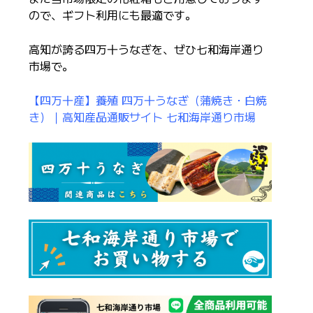
ので、ギフト利用にも最適です。
高知が誇る四万十うなぎを、ぜひ七和海岸通り
市場で。
【四万十産】養殖 四万十うなぎ（蒲焼き・白焼
き）｜高知産品通販サイト 七和海岸通り市場