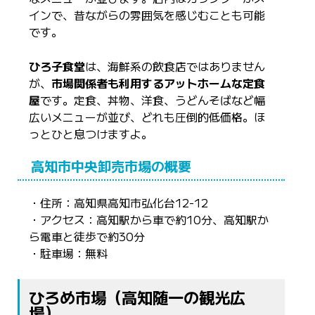
インで、昔ながらの雰囲気を感じむことも可能
です。
ひろ子食堂
は、海鮮系の飲食店ではありません
が、
市場関係者も利用するアットホームな定食
屋
です。定食、丼物、洋食、うどんそばなど幅
広いメニューが並び、どれも圧倒的低価格。ほ
っとひと息つけますよ。
高知市中央卸売市場の概要
・住所：高知県高知市弘化台12-12
・アクセス：高知駅から車で約10分、高知駅か
ら電車と徒歩で約30分
・駐車場：無料
ひろめ市場（高知随一の観光広
場）