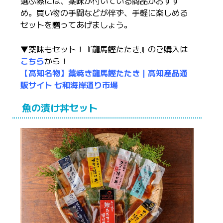
選ぶ際には、薬味が付いている商品がおすす
め。買い物の手間などが伴ず、手軽に楽しめる
セットを贈ってあげましょう。
▼薬味もセット！『龍馬鰹たたき』のご購入は
こちら
から！
【高知名物】藁焼き龍馬鰹たたき｜高知産品通
販サイト 七和海岸通り市場
魚の漬け丼セット