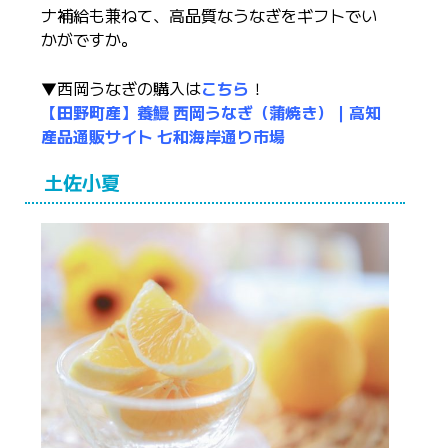
ナ補給も兼ねて、高品質なうなぎをギフトでい
かがですか。
▼西岡うなぎの購入は
こちら
！
【田野町産】養鰻 西岡うなぎ（蒲焼き）｜高知
産品通販サイト 七和海岸通り市場
土佐小夏