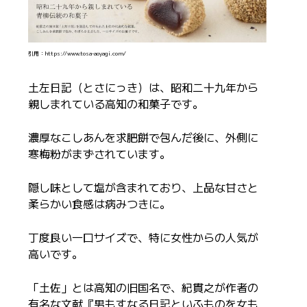
引用：https://www.tosa-aoyagi.com/
土左日記（とさにっき）は、昭和二十九年から
親しまれている高知の和菓子です。
濃厚なこしあんを求肥餅で包んだ後に、外側に
寒梅粉がまずされています。
隠し味として塩が含まれており、上品な甘さと
柔らかい食感は病みつきに。
丁度良い一口サイズで、特に女性からの人気が
高いです。
「土佐」とは高知の旧国名で、紀貫之が作者の
有名な文献『男もすなる日記といふものを女も