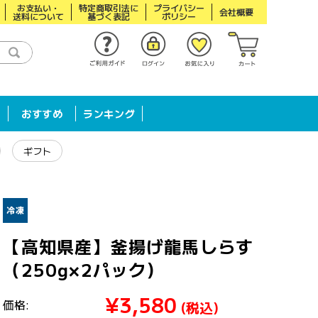
お支払い・
特定商取引法に
プライバシー
会社概要
送料について
基づく表記
ポリシー
おすすめ
ランキング
ギフト
【高知県産】釜揚げ龍馬しらす
（250g×2パック）
¥3,580
価格:
(税込)