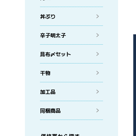
丼ぶり
辛子明太子
昆布〆セット
干物
加工品
同梱商品