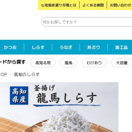
七和海岸通り市場とは
よくある質問
お問い合わせ
かつお
しらす
うなぎ
丼ぶり
加工品
ードから探す
高知名物
龍馬
わけあり
大容量
TOP
高知のしらす