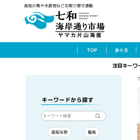
高知の魚や水産物などお取り寄せ通販
TOP
まぐろ
注目キーワ
高知名物
龍馬