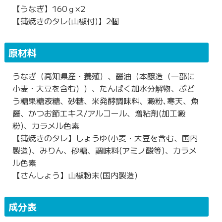
【うなぎ】160ｇ×2
【蒲焼きのタレ(山椒付)】2個
原材料
うなぎ（高知県産・養殖）、醤油（本醸造（一部に
小麦・大豆を含む））、たんぱく加水分解物、ぶど
う糖果糖液糖、砂糖、米発酵調味料、澱粉､寒天、魚
醤、かつお節エキス/アルコール、増粘剤(加工澱
粉)、カラメル色素
【蒲焼きのタレ】しょうゆ(小麦・大豆を含む、国内
製造)、みりん、砂糖、調味料(アミノ酸等)、カラメ
ル色素
【さんしょう】山椒粉末(国内製造)
成分表