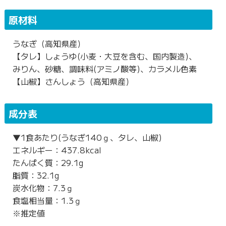
原材料
うなぎ（高知県産）
【タレ】しょうゆ(小麦・大豆を含む、国内製造)、
みりん、砂糖、調味料(アミノ酸等)、カラメル色素
【山椒】さんしょう（高知県産）
成分表
▼1食あたり(うなぎ140ｇ、タレ、山椒)
エネルギー：437.8kcal
たんぱく質：29.1g
脂質：32.1g
炭水化物：7.3ｇ
食塩相当量：1.3ｇ
※推定値