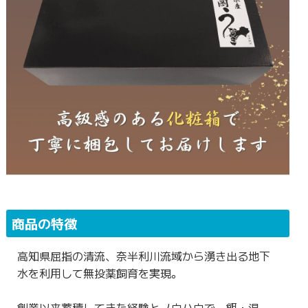
商品の特徴
高知県屈指の清流、奈半利川流域から湧き出る地下
水を利用して無投薬飼育を実現。
創業以来蓄積してきた経験とノウハウで、餌・温